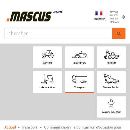
RETOUR
AU SITE
WEB DE
DOMAINE
MASCUS
Agricole
Espace Vert
Forestier
Manutention
Transport
Travaux Publics
Aucune Catégorie
Accueil
» Transport » Comment choisir le bon camion d’occasion pour