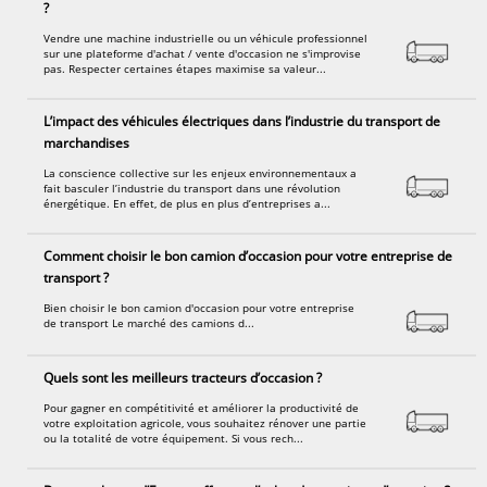
?
Vendre une machine industrielle ou un véhicule professionnel
sur une plateforme d'achat / vente d'occasion ne s'improvise
pas. Respecter certaines étapes maximise sa valeur...
L’impact des véhicules électriques dans l’industrie du transport de
marchandises
La conscience collective sur les enjeux environnementaux a
fait basculer l’industrie du transport dans une révolution
énergétique. En effet, de plus en plus d’entreprises a...
Comment choisir le bon camion d’occasion pour votre entreprise de
transport ?
Bien choisir le bon camion d'occasion pour votre entreprise
de transport Le marché des camions d...
Quels sont les meilleurs tracteurs d’occasion ?
Pour gagner en compétitivité et améliorer la productivité de
votre exploitation agricole, vous souhaitez rénover une partie
ou la totalité de votre équipement. Si vous rech...