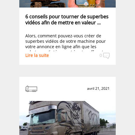
6 conseils pour tourner de superbes
vidéos afin de mettre en valeur ...
Alors, comment pouvez-vous créer de
superbes vidéos de votre machine pour
votre annonce en ligne afin que les
acheteurs s’intéressent à votre offre et
Lire la suite
0
cesser de regarder des machines
similaires ?
avril 21, 2021