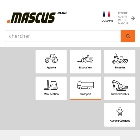
RETOUR
AU SITE
WEB DE
DOMAINE
MASCUS
Agricole
Espace Vert
Forestier
Manutention
Transport
Travaux Publics
Aucune Catégorie