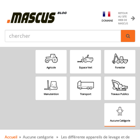
RETOUR
AU SITE
WEB DE
DOMAINE
MASCUS
Agricole
Espace Vert
Forestier
Manutention
Transport
Travaux Publics
Aucune Catégorie
Accueil
» Aucune catégorie » Les différente appareils de levage et de