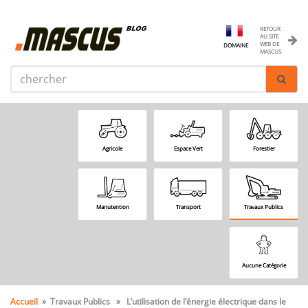
RETOUR
AU SITE
WEB DE
DOMAINE
MASCUS
Agricole
Espace Vert
Forestier
Manutention
Transport
Travaux Publics
Aucune Catégorie
Accueil
» Travaux Publics » L’utilisation de l’énergie électrique dans le