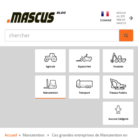
RETOUR
AU SITE
WEB DE
DOMAINE
MASCUS
Agricole
Espace Vert
Forestier
Manutention
Transport
Travaux Publics
Aucune Catégorie
Accueil
» Manutention » Ces grandes entreprises de Manutention en